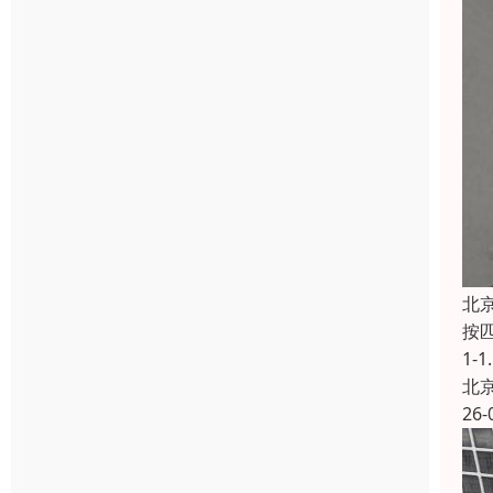
北
按匹
1-
北
26-