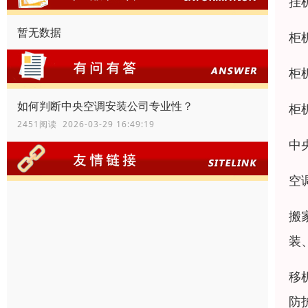
挂机
暂无数据
柜机
柜机
如何判断中央空调安装公司专业性？
柜机
2451阅读 2026-03-29 16:49:19
中央
空
搬
装
移
防