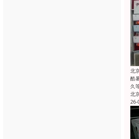
北
酷
久
北
26-