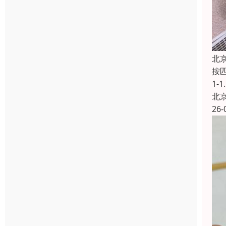
北
按匹
1-
北
26-