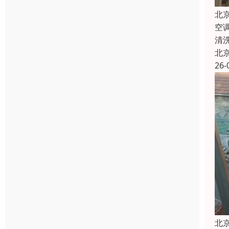
北
空
清
北
26-
北