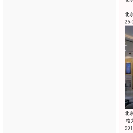
北
26-
北
格力
99