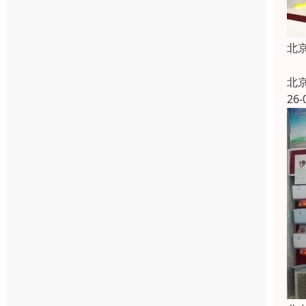
北
北
26-