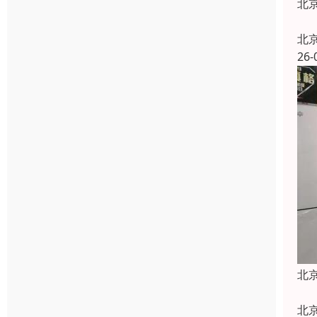
北
北
26-
北
北