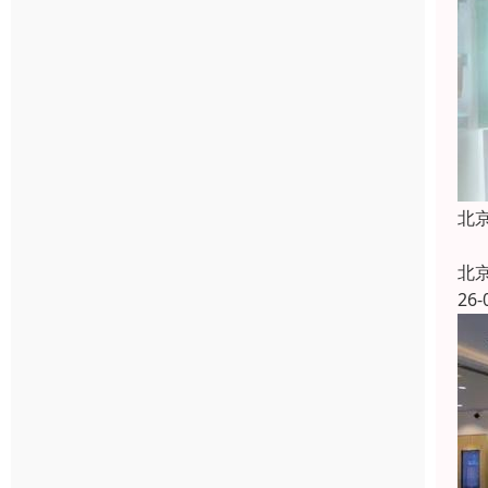
北
北
26-