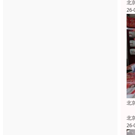
北
26-
北
北
26-