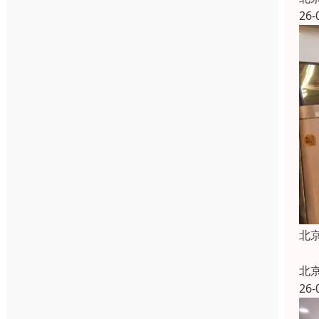
26-
北
北
26-