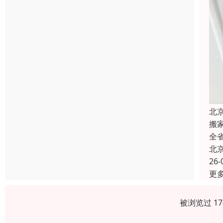
北
搬
全
北
26-
更
被浏览过 1