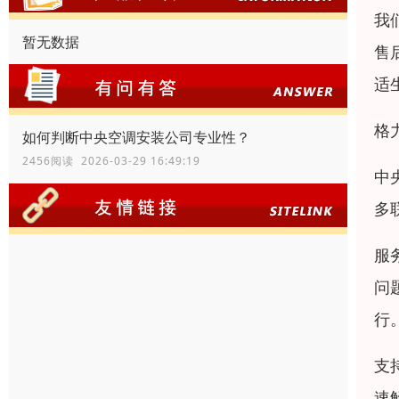
我
暂无数据
售
适
格
如何判断中央空调安装公司专业性？
2456阅读 2026-03-29 16:49:19
中
多
服
问
行
支
速