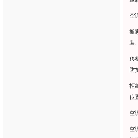
空
搬
装
移
防
拒
位
空
空