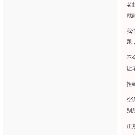
老
就
我
题
不
让
拒
空
别
正