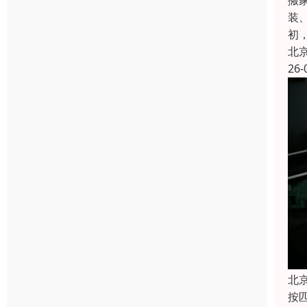
搬
装
初
北
26-
北
按匹