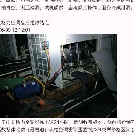
家、装修、布局调整，空调移机一定要选专业团队。格力空调移
、抽真空、测压检漏、试机调试。全程规范操作，避免冷媒泄漏
，
京格力空调售后维修站点
06-09 12:12:01
京房山县格力空调维修电话24小时，透明收费标准，修前报价绝
数整体收费（最普遍）表格空调类型匹数制冷剂类型价格区间 (元)常见均价 (