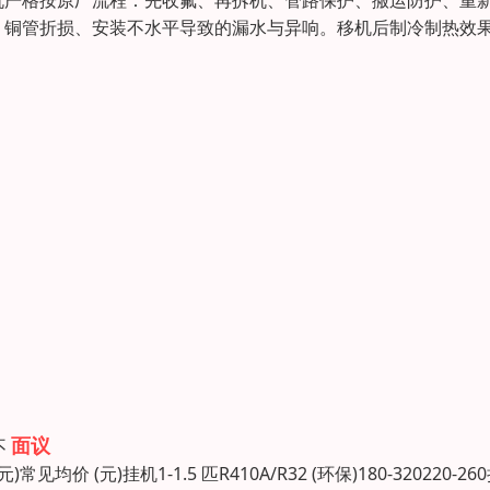
机严格按原厂流程：先收氟、再拆机、管路保护、搬运防护、重
、铜管折损、安装不水平导致的漏水与异响。移机后制冷制热效
面议
不
元)挂机1-1.5 匹R410A/R32 (环保)180-320220-26