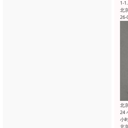
1-
北
26-
北
2
小
北