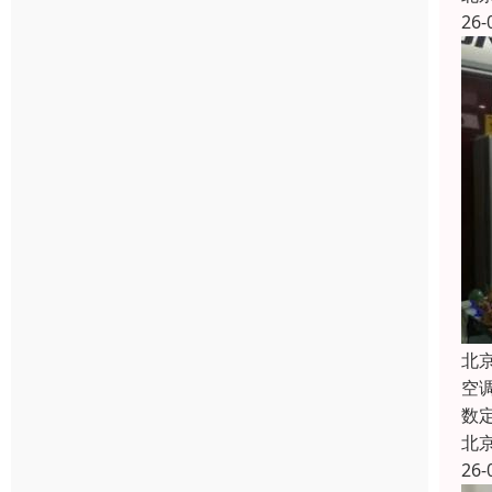
26-
北
空
数
北
26-