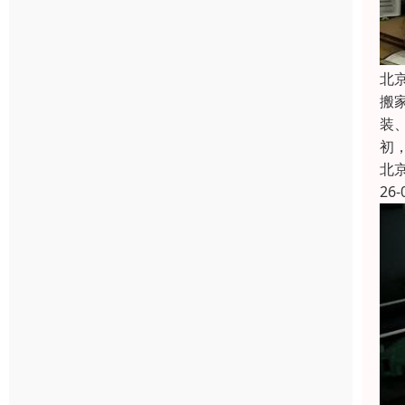
北
搬
装
初
北
26-