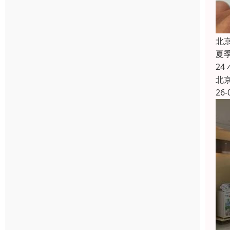
北
夏
2
北
26-