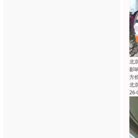
北
影响
方
北
26-