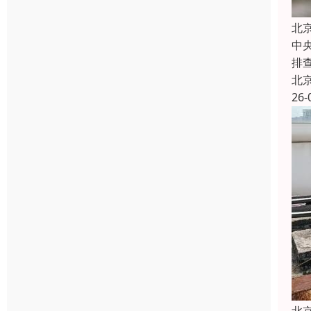
北
中
排
北
26-