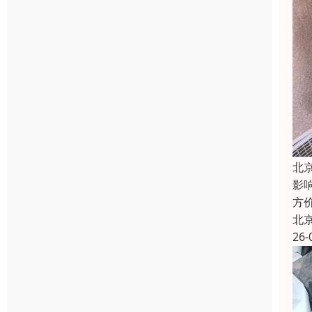
北
影响
方
北
26-