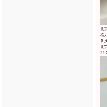
北
格
备
北
26-