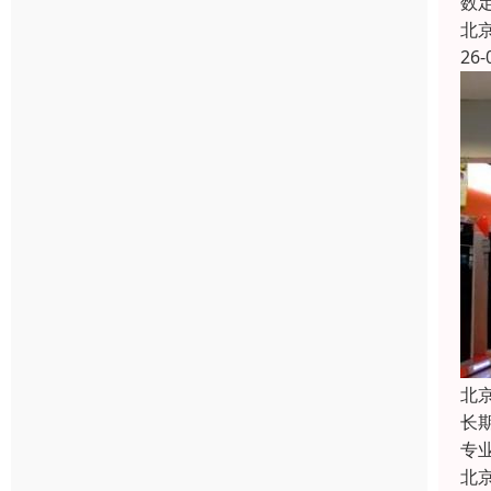
数
北
26-
北
长
专
北