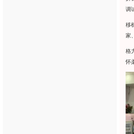
调
移
家
格
怀