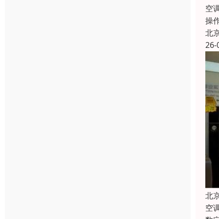
空
操
北
26-
北
空