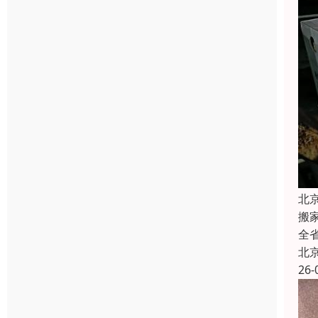
北
搬
全
北
26-