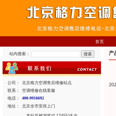
首页
产
站内搜索：
公司：
北京格力空调售后维修站点
20
联系：
空调维修在线客服
电话：
400-9916692
地址：
北京全市安排上门
本站共被浏览过 1745518 次