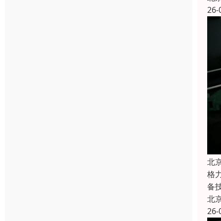
26-
北
格
备
北
26-