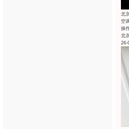
北
空
操
北
26-