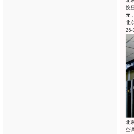
北
按压
元，
北
26-
北
空