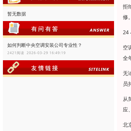
拒
暂无数据
修
2
如何判断中央空调安装公司专业性？
空
2421阅读 2026-03-29 16:49:19
全
无
员
从
应
北