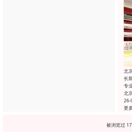
北
长
专
北
26-
更
被浏览过 1