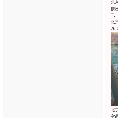
北
按压
元，
北
26-
北
空