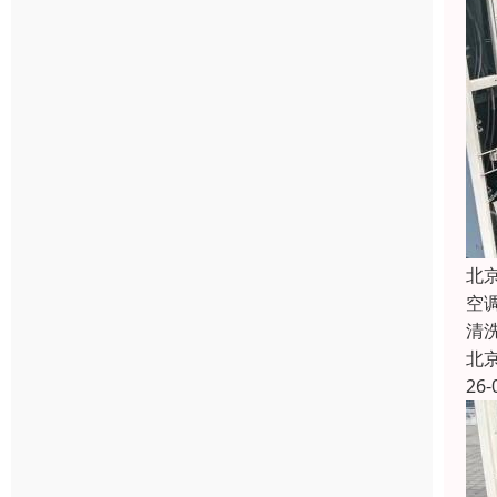
北
空
清
北
26-