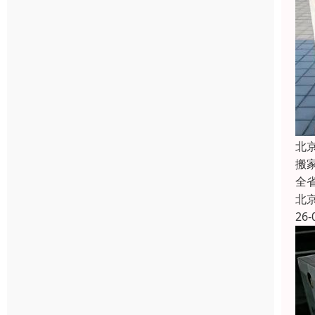
北
搬
全
北
26-