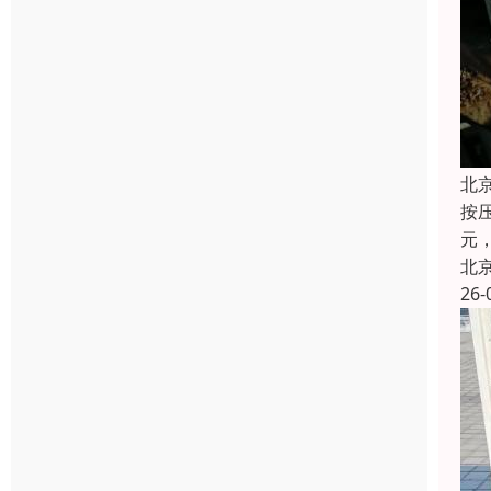
北
按压
元，
北
26-