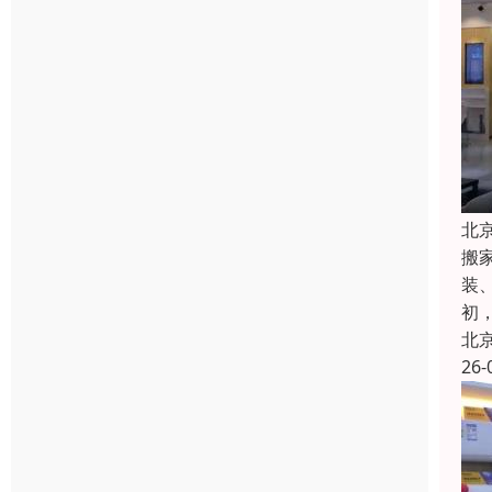
北
搬
装
初
北
26-