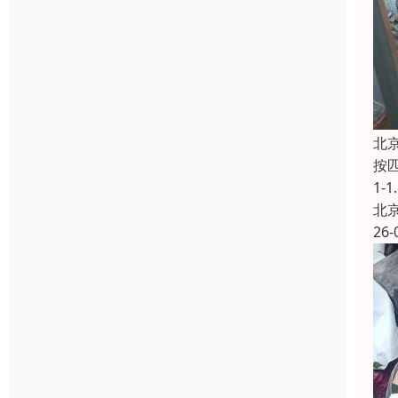
北
按匹
1-
北
26-