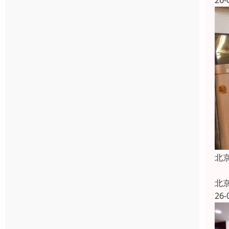
26-
北
北
26-