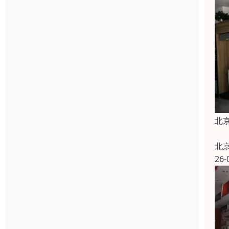
北
北
26-