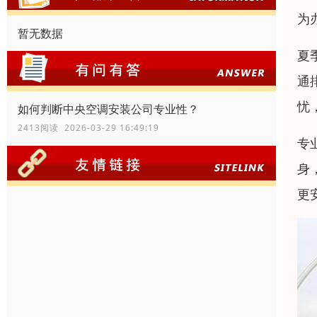
为
暂无数据
夏
通
忧
如何判断中央空调安装公司专业性？
2413阅读 2026-03-29 16:49:19
专
身
更