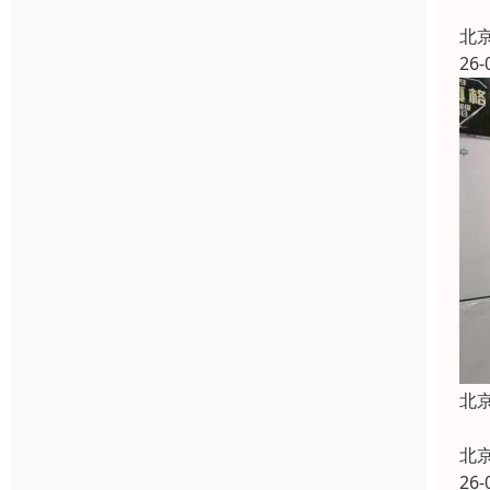
北
26-
北
北
26-