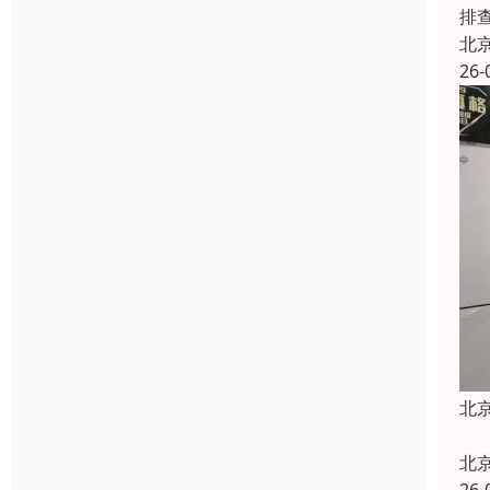
排
北
26-
北
北