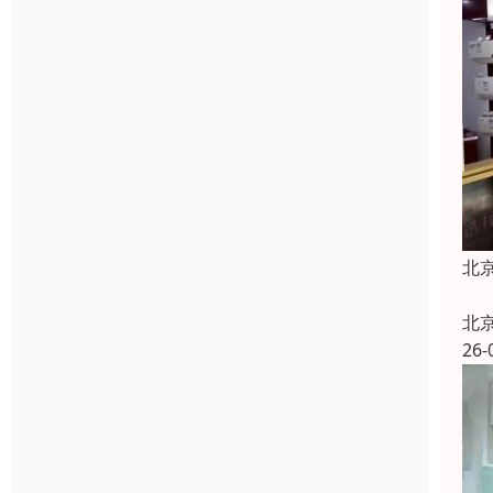
北京
北
26-