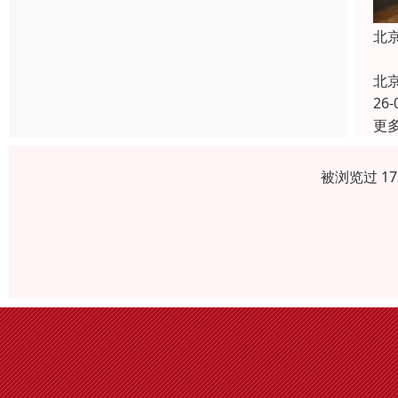
北
北
26-
更
被浏览过 1