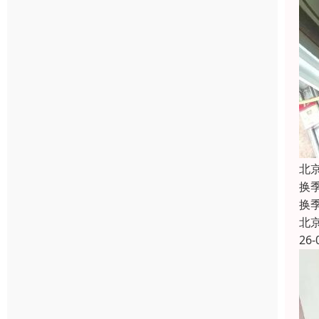
北
换
换
北
26-