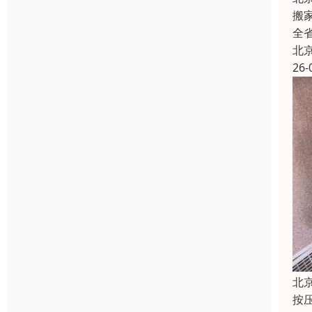
搬
全
北
26-
北
按压