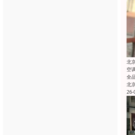
北
空
全
北
26-