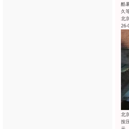
酷
久
北
26-
北
按压
元，