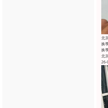
北
换
换
北
26-