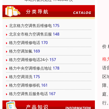
北京格力空调售后维修电
175
北京全市格力空调售后服
148
格力空调维修电话
170
价
格力空调加氟
169
格
格力空调维修电话24小
157
语
格力中央空调维修点地址
178
区
格力空调清洗
175
障
格力空调维修移机
161
庭
格力空调售后服务电话
167
行