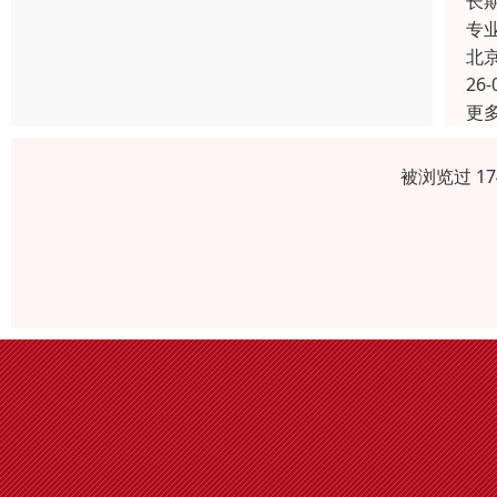
长
专
北
26-
更
被浏览过 1